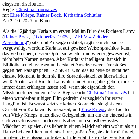
eksystent distribution
Regie:
Christina Tournatzẽs
mit
Elise Krieps
,
Rainer Bock
,
Katharina Schüttler
Ab 2. 10. 2025 im Kino
Als die 12jährige Karla zum ersten Mal im Büro des Richters Lamy
(
Rainer Bock
, „
Oktoberfest 1905
“, „
ZERV – Zeit der
Abrechnung
“) sitzt und Anzeige erstattet, sagt sie nicht, sie sei
vergewaltigt worden: Karla ist auf gewisse Weise sprachlos, kann
das Verbrechen, dessen Opfer sie wieder und wieder gewesen ist,
nicht beim Namen nennen. Aber Karla ist intelligent, hat sich in
Bibliotheken eingelesen und erstattet Anzeige wegen Verstoßes
gegen den Paragraphen 172 StGB. Und das ist beileibe nicht der
einzige Moment, in dem sie ihre Sprachlosigkeit zu überwinden
weiß. Später wird Richter Lamy ihr eine Stimmgabel geben, die sie
immer dann erklingen lassen soll, wenn sie eigentlich den
Missbrauch benennen müsste. Regisseurin
Christina Tournatzẽs
hat
einen wunderbar ruhigen Film gedreht, der zugleich ihr erster
Langfilm ist. Bewusst setzt sie keinen Score ein, sie gibt dem
Gesicht von Karla viel Kamerazeit, und
Elise Krieps
, die Tochter
von Vicky Krieps, nutzt diese Gelegenheit, um ein ein einerseits in
sich verschlossenes, andererseits aber auch selbstbewusstes
Mädchen zu spielen, das lieber in einem Mädchenheim wohnt als zu
Hause bei den Eltern und totzt ihrer großen Ängste die Kraft findet,
um dem Gerichtssaal zu trotzen. Hilfe erfährt sie dabei von Richter