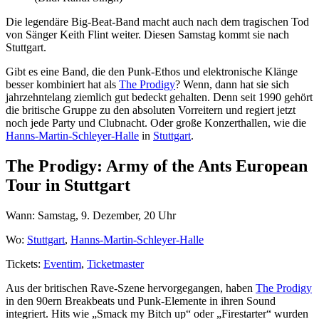
Die legendäre Big-Beat-Band macht auch nach dem tragischen Tod
von Sänger Keith Flint weiter. Diesen Samstag kommt sie nach
Stuttgart.
Gibt es eine Band, die den Punk-Ethos und elektronische Klänge
besser kombiniert hat als
The Prodigy
? Wenn, dann hat sie sich
jahrzehntelang ziemlich gut bedeckt gehalten. Denn seit 1990 gehört
die britische Gruppe zu den absoluten Vorreitern und regiert jetzt
noch jede Party und Clubnacht. Oder große Konzerthallen, wie die
Hanns-Martin-Schleyer-Halle
in
Stuttgart
.
The Prodigy: Army of the Ants European
Tour in Stuttgart
Wann: Samstag, 9. Dezember, 20 Uhr
Wo:
Stuttgart
,
Hanns-Martin-Schleyer-Halle
Tickets:
Eventim
,
Ticketmaster
Aus der britischen Rave-Szene hervorgegangen, haben
The Prodigy
in den 90ern Breakbeats und Punk-Elemente in ihren Sound
integriert. Hits wie „Smack my Bitch up“ oder „Firestarter“ wurden