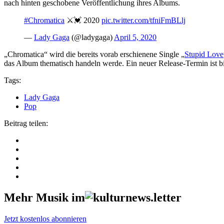
nach hinten geschobene Veröffentlichung ihres Albums.
#Chromatica
⚔️💓 2020
pic.twitter.com/tfniFmBLlj
—
Lady Gaga
(@ladygaga)
April 5, 2020
„Chromatica“ wird die bereits vorab erschienene Single „
Stupid Love
das Album thematisch handeln werde. Ein neuer Release-Termin ist bi
Tags:
Lady Gaga
Pop
Beitrag teilen:
Mehr Musik im
Jetzt kostenlos abonnieren