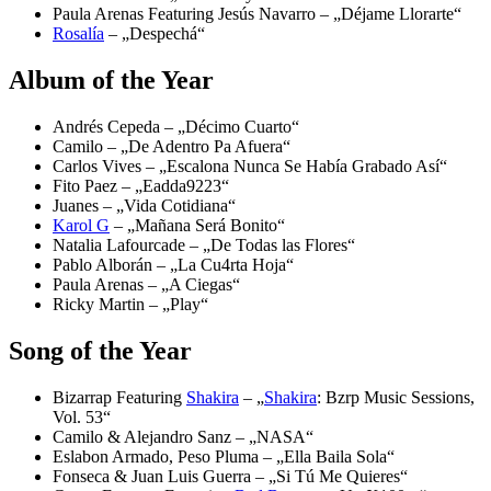
Paula Arenas Featuring Jesús Navarro – „Déjame Llorarte“
Rosalía
– „Despechá“
Album of the Year
Andrés Cepeda – „Décimo Cuarto“
Camilo – „De Adentro Pa Afuera“
Carlos Vives – „Escalona Nunca Se Había Grabado Así“
Fito Paez – „Eadda9223“
Juanes – „Vida Cotidiana“
Karol G
– „Mañana Será Bonito“
Natalia Lafourcade – „De Todas las Flores“
Pablo Alborán – „La Cu4rta Hoja“
Paula Arenas – „A Ciegas“
Ricky Martin – „Play“
Song of the Year
Bizarrap Featuring
Shakira
– „
Shakira
: Bzrp Music Sessions,
Vol. 53“
Camilo & Alejandro Sanz – „NASA“
Eslabon Armado, Peso Pluma – „Ella Baila Sola“
Fonseca & Juan Luis Guerra – „Si Tú Me Quieres“