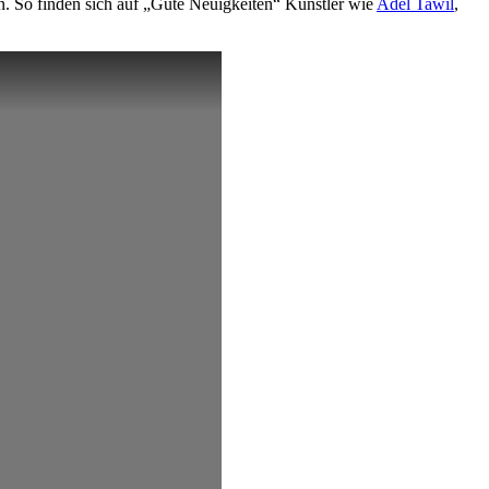
n. So finden sich auf „Gute Neuigkeiten“ Künstler wie
Adel Tawil
,