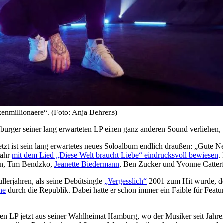
nmillionaere“. (Foto: Anja Behrens)
rger seiner lang erwarteten LP einen ganz anderen Sound verliehen, 
etzt ist sein lang erwartetes neues Soloalbum endlich draußen: „Gute 
Jahr
mit dem Lied „Diese Welt braucht Liebe“ eindrucksvoll bewiesen
.
ann, Tim Bendzko,
Jeanette Biedermann
, Ben Zucker und Yvonne Catterf
llerjahren, als seine Debütsingle
„Vergesslich“
2001 zum Hit wurde, der
ne
durch die Republik. Dabei hatte er schon immer ein Faible für Feat
P jetzt aus seiner Wahlheimat Hamburg, wo der Musiker seit Jahren le