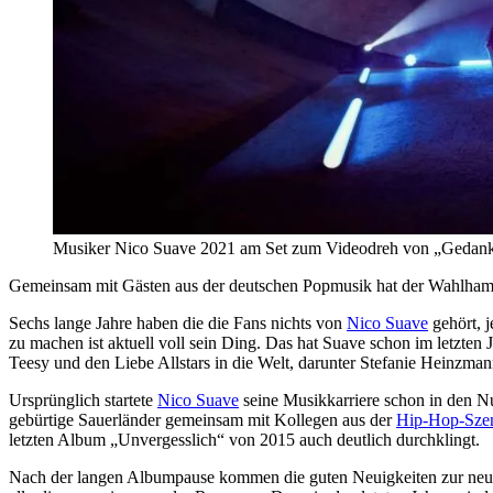
Musiker Nico Suave 2021 am Set zum Videodreh von „Gedanke
Gemeinsam mit Gästen aus der deutschen Popmusik hat der Wahlhambu
Sechs lange Jahre haben die die Fans nichts von
Nico Suave
gehört, j
zu machen ist aktuell voll sein Ding. Das hat Suave schon im letzten 
Teesy und den Liebe Allstars in die Welt, darunter Stefanie Heinzm
Ursprünglich startete
Nico Suave
seine Musikkarriere schon in den Nu
gebürtige Sauerländer gemeinsam mit Kollegen aus der
Hip-Hop-Sze
letzten Album „Unvergesslich“ von 2015 auch deutlich durchklingt.
Nach der langen Albumpause kommen die guten Neuigkeiten zur neuen L