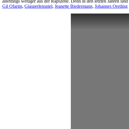
allerdings weniger aus der Rapszene. Denn in den letzten Jahren si
Gil Ofarim
,
Glasperlenspiel
,
Jeanette Biedermann
,
Johannes Oerding