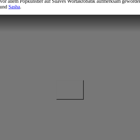
nd vor allem Popkünstler auf Suaves Wortakrobatik aufmerksam geworde
und
Sasha
.