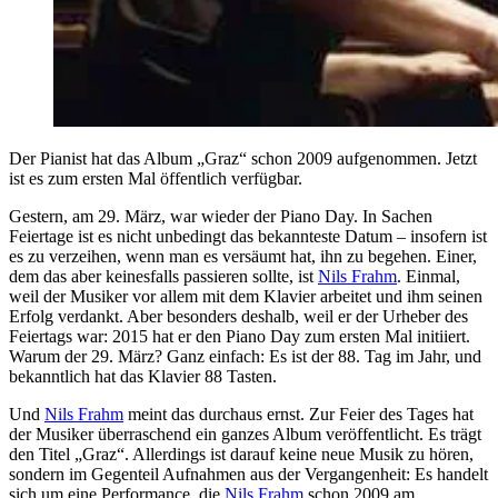
Der Pianist hat das Album „Graz“ schon 2009 aufgenommen. Jetzt
ist es zum ersten Mal öffentlich verfügbar.
Gestern, am 29. März, war wieder der Piano Day. In Sachen
Feiertage ist es nicht unbedingt das bekannteste Datum – insofern ist
es zu verzeihen, wenn man es versäumt hat, ihn zu begehen. Einer,
dem das aber keinesfalls passieren sollte, ist
Nils Frahm
. Einmal,
weil der Musiker vor allem mit dem Klavier arbeitet und ihm seinen
Erfolg verdankt. Aber besonders deshalb, weil er der Urheber des
Feiertags war: 2015 hat er den Piano Day zum ersten Mal initiiert.
Warum der 29. März? Ganz einfach: Es ist der 88. Tag im Jahr, und
bekanntlich hat das Klavier 88 Tasten.
Und
Nils Frahm
meint das durchaus ernst. Zur Feier des Tages hat
der Musiker überraschend ein ganzes Album veröffentlicht. Es trägt
den Titel „Graz“. Allerdings ist darauf keine neue Musik zu hören,
sondern im Gegenteil Aufnahmen aus der Vergangenheit: Es handelt
sich um eine Performance, die
Nils Frahm
schon 2009 am