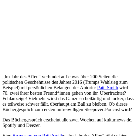
„Im Jahr des Affen“ verbindet auf etwas über 200 Seiten die
politischen Geschehnisse des Jahres 2016 (Trumps Wahlsieg zum
Beispiel) mit persönlichen Belangen der Autorin:
Patti Smith
wird
70, zwei ihrer besten Freund*innen gehen von ihr. Überfrachtet?
Fehlanzeige! Vielmehr wirkt das Ganze so beiläufig und locker, dass
es teilweise schwer fällt, überhaupt am Ball zu bleiben. Ob dieses
Büchergespräch zum ersten unfreiwilligen Sleepover-Podcast wird?
Das Büchergespräch erscheint alle zwei Wochen auf kulturnews.de,
Spotify und Deezer.
Eine
Rezension von
Patti Smith
s „Im Jahr des Affen“ gibt es hier.