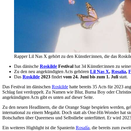
Rapper Lil Nas X gehört zu den Künstler:innen, die das Roskild
Das dänische
Roskilde
Festival
hat 34 Künstler:innen zu sei
Zu den neu angekündigten Acts gehören
Lil Nas X
,
Rosalía
,
F
Das
Roskilde
2023
findet
vom 24. Juni bis zum 1. Juli
statt.
Das Festival im dänischen
Roskilde
hatte bereits 35 Acts für 2023 an
Schlag fast verdoppelt. Zu Namen wie Blur, Burna Boy oder Christine
angekündigten Acts gibt es unten auf dieser Seite.
Zu den neuen Headlinern, die die Orange Stage bespielen werden, g
international zu einem Megahit. Doch statt als One-Hit-Wonder hat s
Botschaften über Queerness und Selbstliebe unterfüttert. Er wird 2
Ein weiteres Highlight ist die Spanierin
Rosalía
, die bereits zum zweit