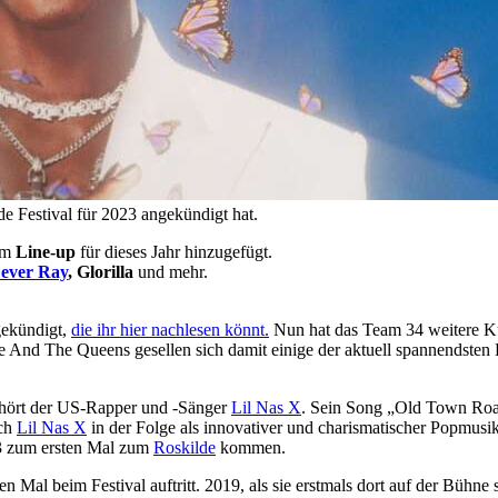
e Festival für 2023 angekündigt hat.
nem
Line-up
für dieses Jahr hinzugefügt.
ever Ray
, Glorilla
und mehr.
gekündigt,
die ihr hier nachlesen könnt.
Nun hat das Team 34 weitere Kü
 And The Queens gesellen sich damit einige der aktuell spannendsten 
ehört der US-Rapper und -Sänger
Lil Nas X
. Sein Song „Old Town Roa
ich
Lil Nas X
in der Folge als innovativer und charismatischer Popmusik
023 zum ersten Mal zum
Roskilde
kommen.
en Mal beim Festival auftritt. 2019, als sie erstmals dort auf der Bühne 