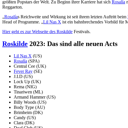
größten Popstars der Welt. Zu Beginn ihrer Karriere hat sich
Rosalía
m
Reggaeton.
„
Rosalía
s Reichweite und Wirkung ist seit ihrem letzten Auftritt beim
Head of Programme. „
Lil Nas X
ist ein bahnbrechendes Vorbild für 
Hier geht es zur Webseite des
Roskilde
Festivals.
Roskilde
2023: Das sind alle neuen Acts
Lil Nas X
(US)
Rosalía
(SPA)
Central Cee (UK)
Fever Ray
(SE)
J.I.D (US)
Lock Up (UK)
Rema (NIG)
Tinariwen (ML)
Armand Hammer (US)
Billy Woods (US)
Body Type (AU)
Brimheim (DK)
Candy (US)
Clara (DK)
Deaf Club (US)