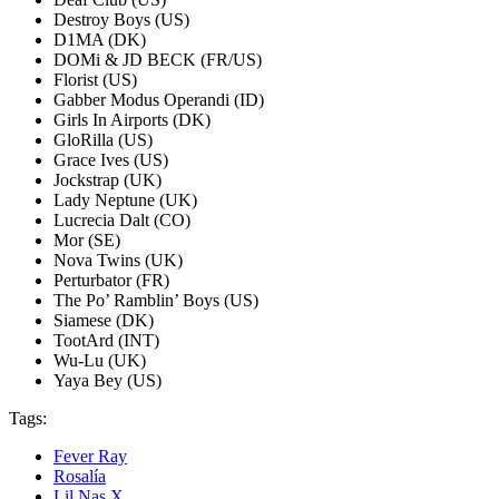
Destroy Boys (US)
D1MA (DK)
DOMi & JD BECK (FR/US)
Florist (US)
Gabber Modus Operandi (ID)
Girls In Airports (DK)
GloRilla (US)
Grace Ives (US)
Jockstrap (UK)
Lady Neptune (UK)
Lucrecia Dalt (CO)
Mor (SE)
Nova Twins (UK)
Perturbator (FR)
The Po’ Ramblin’ Boys (US)
Siamese (DK)
TootArd (INT)
Wu-Lu (UK)
Yaya Bey (US)
Tags:
Fever Ray
Rosalía
Lil Nas X