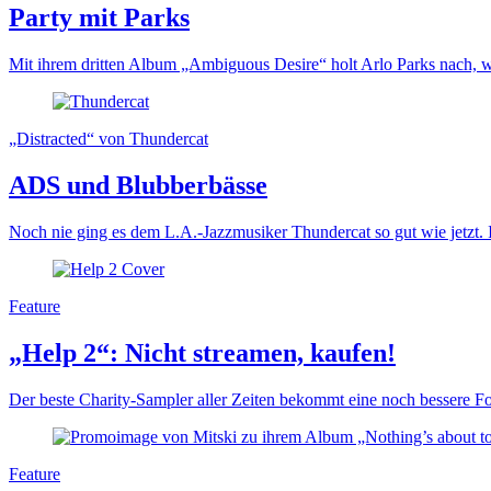
Party mit Parks
Mit ihrem dritten Album „Ambiguous Desire“ holt Arlo Parks nach, 
„Distracted“ von Thundercat
ADS und Blubberbässe
Noch nie ging es dem L.A.-Jazzmusiker Thundercat so gut wie jetzt. I
Feature
„Help 2“: Nicht streamen, kaufen!
Der beste Charity-Sampler aller Zeiten bekommt eine noch bessere Fo
Feature