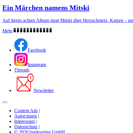
Ein Märchen namens Mitski
Auf ihrem achten Album singt Mitski über Herzschmerz, Katzen – un
Mehr
Facebook
Instagram
Threads
Newsletter
Content Ads
|
Autor:innen
|
Impressum
|
Datenschutz
|
© 2026 bunkverlag GmbH