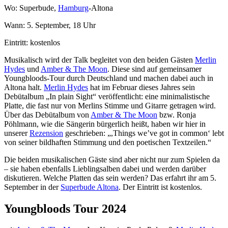
Wo: Superbude,
Hamburg
-Altona
Wann: 5. September, 18 Uhr
Eintritt: kostenlos
Musikalisch wird der Talk begleitet von den beiden Gästen
Merlin
Hydes
und
Amber & The Moon
. Diese sind auf gemeinsamer
Youngbloods-Tour durch Deutschland und machen dabei auch in
Altona halt.
Merlin Hydes
hat im Februar dieses Jahres sein
Debütalbum „In plain Sight“ veröffentlicht: eine minimalistische
Platte, die fast nur von Merlins Stimme und Gitarre getragen wird.
Über das Debütalbum von
Amber & The Moon
bzw. Ronja
Pöhlmann, wie die Sängerin bürgerlich heißt, haben wir hier in
unserer
Rezension
geschrieben: „,Things we’ve got in common‘ lebt
von seiner bildhaften Stimmung und den poetischen Textzeilen.“
Die beiden musikalischen Gäste sind aber nicht nur zum Spielen da
– sie haben ebenfalls Lieblingsalben dabei und werden darüber
diskutieren. Welche Platten das sein werden? Das erfahrt ihr am 5.
September in der
Superbude Altona
. Der Eintritt ist kostenlos.
Youngbloods Tour 2024