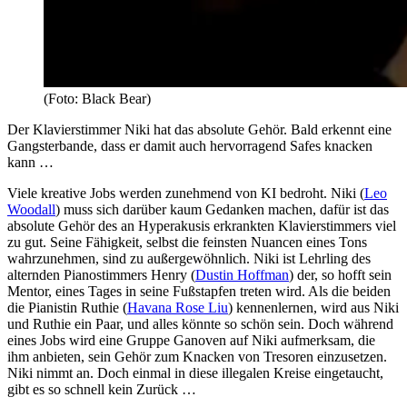
(Foto: Black Bear)
Der Klavierstimmer Niki hat das absolute Gehör. Bald erkennt eine
Gangsterbande, dass er damit auch hervorragend Safes knacken
kann …
Viele kreative Jobs werden zunehmend von KI bedroht. Niki (
Leo
Woodall
) muss sich darüber kaum Gedanken machen, dafür ist das
absolute Gehör des an Hyperakusis erkrankten Klavierstimmers viel
zu gut. Seine Fähigkeit, selbst die feinsten Nuancen eines Tons
wahrzunehmen, sind zu außergewöhnlich. Niki ist Lehrling des
alternden Pianostimmers Henry (
Dustin Hoffman
) der, so hofft sein
Mentor, eines Tages in seine Fußstapfen treten wird. Als die beiden
die Pianistin Ruthie (
Havana Rose Liu
) kennenlernen, wird aus Niki
und Ruthie ein Paar, und alles könnte so schön sein. Doch während
eines Jobs wird eine Gruppe Ganoven auf Niki aufmerksam, die
ihm anbieten, sein Gehör zum Knacken von Tresoren einzusetzen.
Niki nimmt an. Doch einmal in diese illegalen Kreise eingetaucht,
gibt es so schnell kein Zurück …