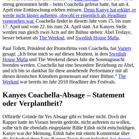
streng genommen heißt – beim Coachella gefreut hatte, hat am 4.
April eine Enttäuschung erleben müssen.
Denn Kanye hat erklärt, er
werde nicht länger auftreten, obwohl er eigentlich als Headliner
vorgesehen war.
Coachella findet in diesem Jahr vom 15. bis zum
17. April und vom 22. bis zum 24. April statt. An Kanyes Stelle
werden nun gleich zwei Acts auf der Bühne stehen: Abel Tesfaye,
besser bekannt als
The Weeknd
, und
Swedish House Mafia
.
Paul Tollett, Präsident der Promofirma vom Coachella, hat
Variety
gesagt: „Ich freue mich so auf diesen Moment, in dem
Swedish
House Mafia
und The Weekend dieses Jahr die Sonntagsnacht
beenden werden. Coachella hat eine besondere Beziehung zu Abel,
und ich bin so dankbar für diese anstehende Performance mit all
diesen ikonischen Künstlern gemeinsam auf einer Bühne.“
The
Weeknd
war bereits im Jahr 2018 Headliner des Festivals.
Kanyes Coachella-Absage – Statement
oder Verplantheit?
Offizielle Gründe für Yes Absage gibt es bisher nicht. Doch der
Rapper hatte im Voraus bereits gedroht, nicht auftreten zu wollen,
sollte sich die ebenfalls eingeplante Billie Eilish nicht entschuldigen.
Kanye war der Meinung, Eilish habe mit einem Kommentar über
die Sicherheit ihrer Fans Rapper Travis Scott beleidigt,
bei dessen