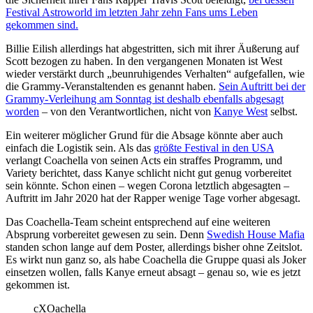
Festival Astroworld im letzten Jahr zehn Fans ums Leben
gekommen sind.
Billie Eilish allerdings hat abgestritten, sich mit ihrer Äußerung auf
Scott bezogen zu haben. In den vergangenen Monaten ist West
wieder verstärkt durch „beunruhigendes Verhalten“ aufgefallen, wie
die Grammy-Veranstaltenden es genannt haben.
Sein Auftritt bei der
Grammy-Verleihung am Sonntag ist deshalb ebenfalls abgesagt
worden
– von den Verantwortlichen, nicht von
Kanye West
selbst.
Ein weiterer möglicher Grund für die Absage könnte aber auch
einfach die Logistik sein. Als das
größte Festival in den USA
verlangt Coachella von seinen Acts ein straffes Programm, und
Variety berichtet, dass Kanye schlicht nicht gut genug vorbereitet
sein könnte. Schon einen – wegen Corona letztlich abgesagten –
Auftritt im Jahr 2020 hat der Rapper wenige Tage vorher abgesagt.
Das Coachella-Team scheint entsprechend auf eine weiteren
Absprung vorbereitet gewesen zu sein. Denn
Swedish House Mafia
standen schon lange auf dem Poster, allerdings bisher ohne Zeitslot.
Es wirkt nun ganz so, als habe Coachella die Gruppe quasi als Joker
einsetzen wollen, falls Kanye erneut absagt – genau so, wie es jetzt
gekommen ist.
cXOachella