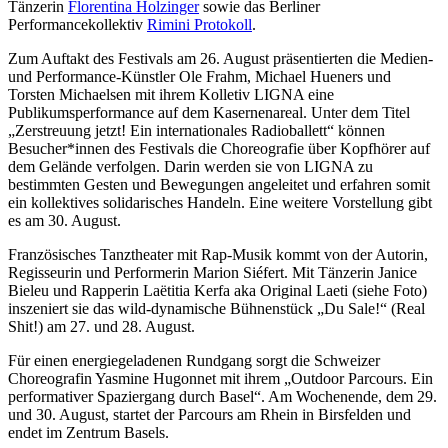
Tänzerin
Florentina Holzinger
sowie das Berliner
Performancekollektiv
Rimini Protokoll
.
Zum Auftakt des Festivals am 26. August präsentierten die Medien-
und Performance-Künstler Ole Frahm, Michael Hueners und
Torsten Michaelsen mit ihrem Kolletiv LIGNA eine
Publikumsperformance auf dem Kasernenareal. Unter dem Titel
„Zerstreuung jetzt! Ein internationales Radioballett“ können
Besucher*innen des Festivals die Choreografie über Kopfhörer auf
dem Gelände verfolgen. Darin werden sie von LIGNA zu
bestimmten Gesten und Bewegungen angeleitet und erfahren somit
ein kollektives solidarisches Handeln. Eine weitere Vorstellung gibt
es am 30. August.
Französisches Tanztheater mit Rap-Musik kommt von der Autorin,
Regisseurin und Performerin Marion Siéfert. Mit Tänzerin Janice
Bieleu und Rapperin Laëtitia Kerfa aka Original Laeti (siehe Foto)
inszeniert sie das wild-dynamische Bühnenstück „Du Sale!“ (Real
Shit!) am 27. und 28. August.
Für einen energiegeladenen Rundgang sorgt die Schweizer
Choreografin Yasmine Hugonnet mit ihrem „Outdoor Parcours. Ein
performativer Spaziergang durch Basel“. Am Wochenende, dem 29.
und 30. August, startet der Parcours am Rhein in Birsfelden und
endet im Zentrum Basels.