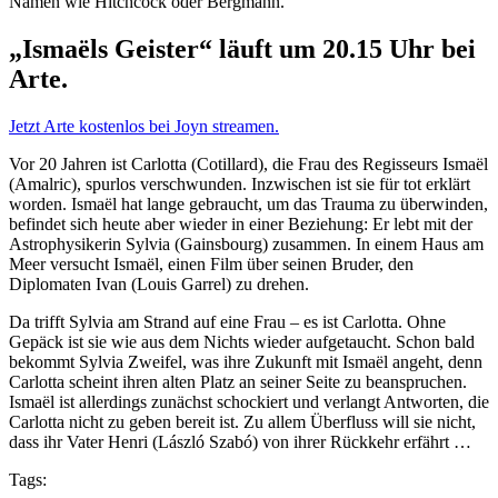
Namen wie Hitchcock oder Bergmann.
„Ismaëls Geister“ läuft um 20.15 Uhr bei
Arte.
Jetzt Arte kostenlos bei Joyn streamen.
Vor 20 Jahren ist Carlotta (Cotillard), die Frau des Regisseurs Ismaël
(Amalric), spurlos verschwunden. Inzwischen ist sie für tot erklärt
worden. Ismaël hat lange gebraucht, um das Trauma zu überwinden,
befindet sich heute aber wieder in einer Beziehung: Er lebt mit der
Astrophysikerin Sylvia (Gainsbourg) zusammen. In einem Haus am
Meer versucht Ismaël, einen Film über seinen Bruder, den
Diplomaten Ivan (Louis Garrel) zu drehen.
Da trifft Sylvia am Strand auf eine Frau – es ist Carlotta. Ohne
Gepäck ist sie wie aus dem Nichts wieder aufgetaucht. Schon bald
bekommt Sylvia Zweifel, was ihre Zukunft mit Ismaël angeht, denn
Carlotta scheint ihren alten Platz an seiner Seite zu beanspruchen.
Ismaël ist allerdings zunächst schockiert und verlangt Antworten, die
Carlotta nicht zu geben bereit ist. Zu allem Überfluss will sie nicht,
dass ihr Vater Henri (László Szabó) von ihrer Rückkehr erfährt …
Tags: