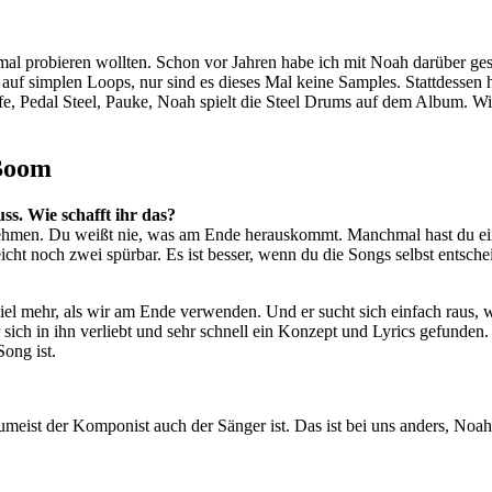
 mal probieren wollten. Schon vor Jahren habe ich mit Noah darüber ge
 auf simplen Loops, nur sind es dieses Mal keine Samples. Stattdesse
fe, Pedal Steel, Pauke, Noah spielt die Steel Drums auf dem Album. Wir
 Boom
ss. Wie schafft ihr das?
men. Du weißt nie, was am Ende herauskommt. Manchmal hast du eine A
eicht noch zwei spürbar. Es ist besser, wenn du die Songs selbst entsche
iel mehr, als wir am Ende verwenden. Und er sucht sich einfach raus,
t er sich in ihn verliebt und sehr schnell ein Konzept und Lyrics gefun
Song ist.
meist der Komponist auch der Sänger ist. Das ist bei uns anders, Noah 