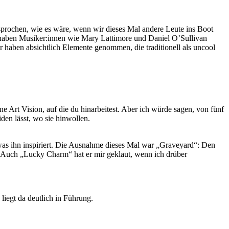
sprochen, wie es wäre, wenn wir dieses Mal andere Leute ins Boot
n haben Musiker:innen wie Mary Lattimore und Daniel O’Sullivan
 haben absichtlich Elemente genommen, die traditionell als uncool
rt Vision, auf die du hinarbeitest. Aber ich würde sagen, von fünf
iden lässt, wo sie hinwollen.
 was ihn inspiriert. Die Ausnahme dieses Mal war „Graveyard“: Den
den. Auch „Lucky Charm“ hat er mir geklaut, wenn ich drüber
liegt da deutlich in Führung.