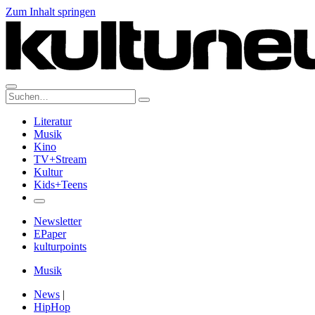
Zum Inhalt springen
Suche:
Literatur
Musik
Kino
TV+Stream
Kultur
Kids+Teens
Newsletter
EPaper
kulturpoints
Musik
News
|
HipHop