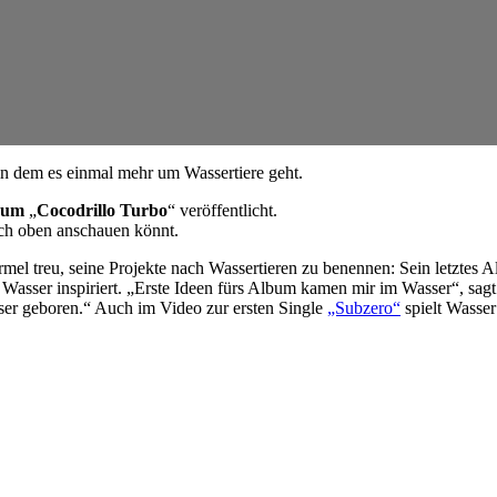
n dem es einmal mehr um Wassertiere geht.
bum
„
Cocodrillo Turbo
“ veröffentlicht.
uch oben anschauen könnt.
ormel treu, seine Projekte nach Wassertieren zu benennen: Sein letzte
n Wasser inspiriert. „Erste Ideen fürs Album kamen mir im Wasser“, sag
ser geboren.“ Auch im Video zur ersten Single
„Subzero“
spielt Wasser 