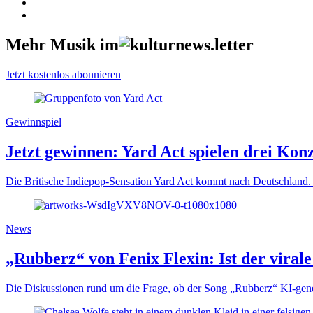
Mehr Musik im
Jetzt kostenlos abonnieren
Gewinnspiel
Jetzt gewinnen: Yard Act spielen drei Kon
Die Britische Indiepop-Sensation Yard Act kommt nach Deutschland. 
News
„Rubberz“ von Fenix Flexin: Ist der viral
Die Diskussionen rund um die Frage, ob der Song „Rubberz“ KI-gener