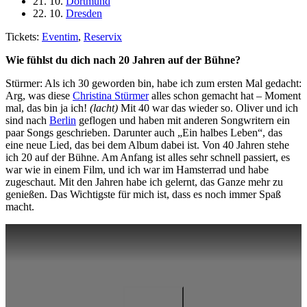
21. 10.
Dortmund
22. 10.
Dresden
Tickets:
Eventim
,
Reservix
Wie fühlst du dich nach 20 Jahren auf der Bühne?
Stürmer: Als ich 30 geworden bin, habe ich zum ersten Mal gedacht:
Arg, was diese
Christina Stürmer
alles schon gemacht hat – Moment
mal, das bin ja ich!
(lacht)
Mit 40 war das wieder so. Oliver und ich
sind nach
Berlin
geflogen und haben mit anderen Songwritern ein
paar Songs geschrieben. Darunter auch „Ein halbes Leben“, das
eine neue Lied, das bei dem Album dabei ist. Von 40 Jahren stehe
ich 20 auf der Bühne. Am Anfang ist alles sehr schnell passiert, es
war wie in einem Film, und ich war im Hamsterrad und habe
zugeschaut. Mit den Jahren habe ich gelernt, das Ganze mehr zu
genießen. Das Wichtigste für mich ist, dass es noch immer Spaß
macht.