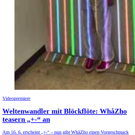
Videopremiere
Weltenwandler mit Blöckflöte: WhåZho
teasern „+-“ an
Am 16. 6. erscheint „+-“ – nun gibt WhåZho einen Vorgeschmack