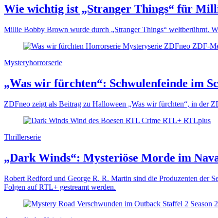
Wie wichtig ist „Stranger Things“ für Mi
Millie Bobby Brown wurde durch „Stranger Things“ weltberühmt. Welch
Mysteryhorrorserie
„Was wir fürchten“: Schwulenfeinde im 
ZDFneo zeigt als Beitrag zu Halloween „Was wir fürchten“, in der Z
Thrillerserie
„Dark Winds“: Mysteriöse Morde im Nava
Robert Redford und George R. R. Martin sind die Produzenten der Se
Folgen auf RTL+ gestreamt werden.