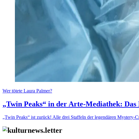
Wer tötete Laura Palmer?
„Twin Peaks“ in der Arte-Mediathek: Das 
„Twin Peaks“ ist zurück! Alle drei Staffeln der legendären Mystery