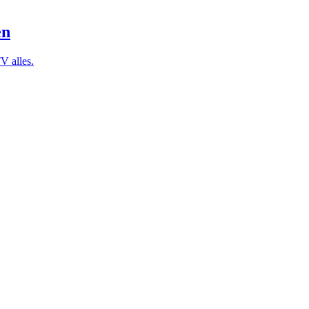
en
V alles.