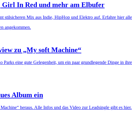
, Girl In Red und mehr am Elbufer
stilsicheren Mix aus Indie, HipHop und Elektro auf. Erfahre hier alle
rview zu „My soft Machine“
rlo Parks eine gute Gelegenheit, um ein paar grundlegende Dinge in ih
eues Album ein
Machine“ heraus. Alle Infos und das Video zur Leadsingle gibt es hier.