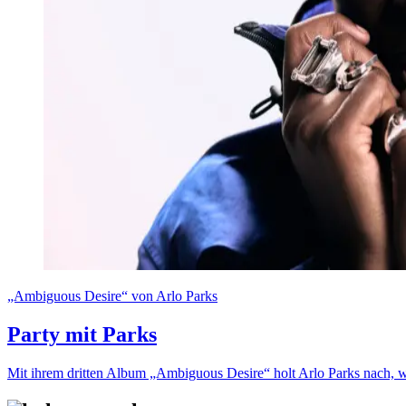
„Ambiguous Desire“ von Arlo Parks
Party mit Parks
Mit ihrem dritten Album „Ambiguous Desire“ holt Arlo Parks nach, 