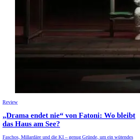
Review
„Drama endet nie“ von Fatoni: Wo bleibt
das Haus am See?
Faschos, Millardäre und die KI – genug Gründe, um ein wütendes