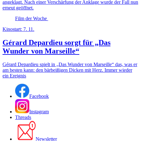
angeklagt. Nach einer Verschärfung der Anklage wurde der Fall nun
erneut geöffnet.
Film der Woche
Kinostart: 7. 11.
Gérard Depardieu sorgt für „Das
Wunder von Marseille“
Gérard Depardieu spielt in „Das Wunder von Marseille“ das, was er
am besten kann: den bärbeißigen Dicken mit Herz. Immer wieder
ein Ereignis
Facebook
Instagram
Threads
Newsletter