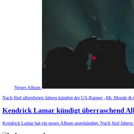
Neues Album
Nach fünf albenfreien Jahren kündigt der US-Rapper „Mr. Morale & t
Kendrick Lamar kündigt überraschend A
Kendrick Lamar hat ein neues Album angekündigt. Nach fünf Jahren 