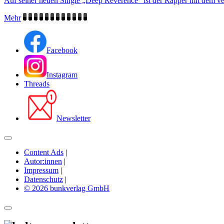
Auf seiner neuen Single „Deep Reverence“ ist der Rapper mit dem v
Mehr
Facebook
Instagram
Threads
Newsletter
Content Ads
|
Autor:innen
|
Impressum
|
Datenschutz
|
© 2026 bunkverlag GmbH