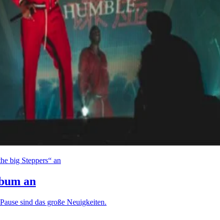
he big Steppers“ an
lbum an
Pause sind das große Neuigkeiten.