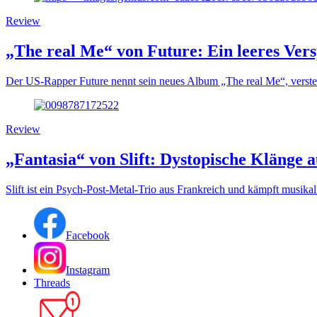
Review
„The real Me“ von Future: Ein leeres Ver
Der US-Rapper Future nennt sein neues Album „The real Me“, verstec
Review
„Fantasia“ von Slift: Dystopische Klänge 
Slift ist ein Psych-Post-Metal-Trio aus Frankreich und kämpft musikali
Facebook
Instagram
Threads