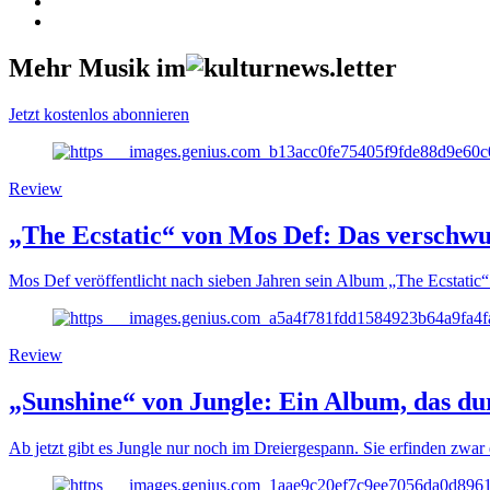
Mehr Musik im
Jetzt kostenlos abonnieren
Review
„The Ecstatic“ von Mos Def: Das versch
Mos Def veröffentlicht nach sieben Jahren sein Album „The Ecstatic“ 
Review
„Sunshine“ von Jungle: Ein Album, das d
Ab jetzt gibt es Jungle nur noch im Dreiergespann. Sie erfinden zwar