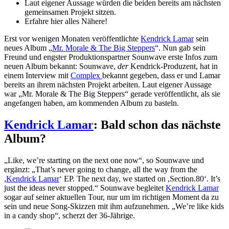
Laut eigener Aussage würden die beiden bereits am nächsten
gemeinsamen Projekt sitzen.
Erfahre hier alles Nähere!
Erst vor wenigen Monaten veröffentlichte
Kendrick Lamar
sein
neues Album „
Mr. Morale & The Big Steppers
“. Nun gab sein
Freund und engster Produktionspartner Sounwave erste Infos zum
neuen Album bekannt: Sounwave,
der
Kendrick-Produzent, hat in
einem Interview mit
Complex
bekannt gegeben, dass er und Lamar
bereits an ihrem nächsten Projekt arbeiten. Laut eigener Aussage
war „Mr. Morale & The Big Steppers“ gerade veröffentlicht, als sie
angefangen haben, am kommenden Album zu basteln.
Kendrick Lamar
: Bald schon das nächste
Album?
„Like, we’re starting on the next one now“, so Sounwave und
ergänzt: „That’s never going to change, all the way from the
,
Kendrick Lamar
‘ EP. The next day, we started on ,Section.80‘. It’s
just the ideas never stopped.“ Sounwave begleitet
Kendrick Lamar
sogar auf seiner aktuellen Tour, nur um im richtigen Moment da zu
sein und neue Song-Skizzen mit ihm aufzunehmen. „We’re like kids
in a candy shop“, scherzt der 36-Jährige.