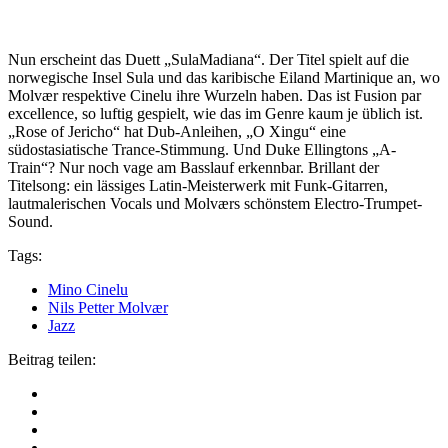
Nun erscheint das Duett „SulaMadiana“. Der Titel spielt auf die
norwegische Insel Sula und das karibische Eiland Martinique an, wo
Molvær respektive Cinelu ihre Wurzeln haben. Das ist Fusion par
excellence, so luftig gespielt, wie das im Genre kaum je üblich ist.
„Rose of Jericho“ hat Dub-Anleihen, „O Xingu“ eine
südostasiatische Trance-Stimmung. Und Duke Ellingtons „A-
Train“? Nur noch vage am Basslauf erkennbar. Brillant der
Titelsong: ein lässiges Latin-Meisterwerk mit Funk-Gitarren,
lautmalerischen Vocals und Molværs schönstem Electro-Trumpet-
Sound.
Tags:
Mino Cinelu
Nils Petter Molvær
Jazz
Beitrag teilen: