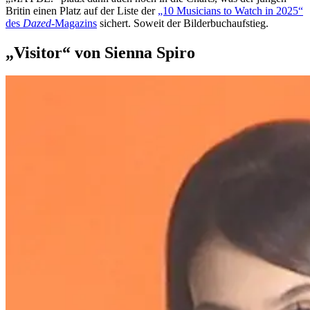
Britin einen Platz auf der Liste der
„10 Musicians to Watch in 2025“
des
Dazed-
Magazins
sichert. Soweit der Bilderbuchaufstieg.
„Visitor“ von Sienna Spiro