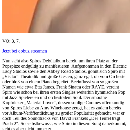
VÖ: 3. 7.
Jetzt bei qobuz streamen
Nun steht also Spiros Debütalbum bereit, um ihren Platz an der
Popspitze endgültig zu manifestieren. Aufgenommen in den
Electric
Lady Studios
sowie den
Abbey Road Studios, gönnt sich Spiro mit
„Visitor“ Theatralik und große Gesten, ganz egal, ob vom Orchester
oder bloß von einem Piano begleitet.
Beeinflusst von so großen
Namen wie etwa Etta James, Frank Sinatra oder RAYE, vereint
Spiro wie schon bei ihren ersten Singles weiterhin
hymnischen Pop
mit Jazz-Spielereien und orchestralem Soul. Der smoothe
Kopfnicker „Material Lover“, dessen soulige Coolnes offenkundig
von Spiros Liebe zu Amy Winehouse zeugt, hat es zudem bereits
vor Album-Veröffentlichung zu großer Popularität gebracht, war er
doch Teil des Soundtracks von David Frankels „Der Teufel trägt
Prada 2“. So selbstbewusst, wie Spiro in diesem Song daherkommt,
geht es aber nicht immer zu.