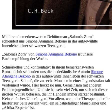
Mit ihrem bemerkenswerten Debütroman „Salomés Zorn“
schleudert uns Simone Atangana Bekono in das aufgewühlte
Innenleben einer schwarzen Teenagerin.
„Salomés Zorn“ von
Simone Atangana Bekono
ist unsere
Buchempfehlung der Woche.
Schnörkellos und konfrontativ: In ihrem bemerkenswerten
Romandebüt schleudert uns die niederländische Autorin
Simone
Atangana Bekono
in das aufgewühlte Innenleben der schwarzen
Teenagerin Salomé, die zu sechs Monaten in einer Jugendstrafanstalt
verdonnert wurde. Hier hockt sie nun. Gemeinsam mit anderen
Problemjugendlichen. Und sie hat sehr viel Zeit, um sich mit dieser
großen Wut zu befassen, die ihr Handeln immer stärker bestimmt.
Kein einfaches Unterfangen! Vor allem, wenn der Therapeut, der ihr
hierfür zur Seite gestellt wird, ein selbstgefälliger Mansplainer und
„Afrika-Experte“ ist.