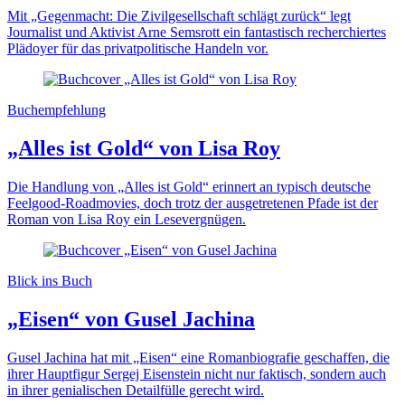
Mit „Gegenmacht: Die Zivilgesellschaft schlägt zurück“ legt
Journalist und Aktivist Arne Semsrott ein fantastisch recherchiertes
Plädoyer für das privatpolitische Handeln vor.
Buchempfehlung
„Alles ist Gold“ von Lisa Roy
Die Handlung von „Alles ist Gold“ erinnert an typisch deutsche
Feelgood-Roadmovies, doch trotz der ausgetretenen Pfade ist der
Roman von Lisa Roy ein Lesevergnügen.
Blick ins Buch
„Eisen“ von Gusel Jachina
Gusel Jachina hat mit „Eisen“ eine Romanbiografie geschaffen, die
ihrer Hauptfigur Sergej Eisenstein nicht nur faktisch, sondern auch
in ihrer genialischen Detailfülle gerecht wird.