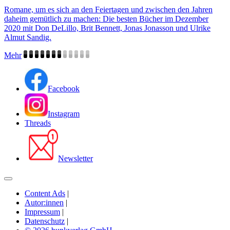
Romane, um es sich an den Feiertagen und zwischen den Jahren
daheim gemütlich zu machen: Die besten Bücher im Dezember
2020 mit Don DeLillo, Brit Bennett, Jonas Jonasson und Ulrike
Almut Sandig.
Mehr
Facebook
Instagram
Threads
Newsletter
Content Ads
|
Autor:innen
|
Impressum
|
Datenschutz
|