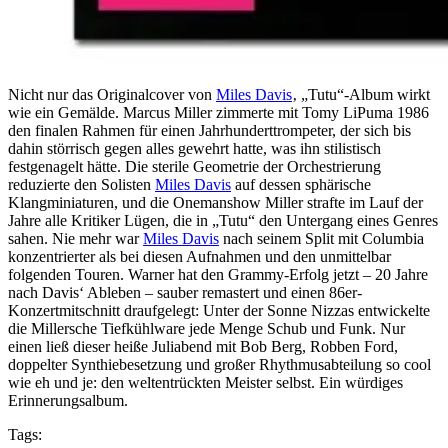
Nicht nur das Originalcover von
Miles Davis
‚ „Tutu“-Album wirkt
wie ein Gemälde. Marcus Miller zimmerte mit Tomy LiPuma 1986
den finalen Rahmen für einen Jahrhunderttrompeter, der sich bis
dahin störrisch gegen alles gewehrt hatte, was ihn stilistisch
festgenagelt hätte. Die sterile Geometrie der Orchestrierung
reduzierte den Solisten
Miles Davis
auf dessen sphärische
Klangminiaturen, und die Onemanshow Miller strafte im Lauf der
Jahre alle Kritiker Lügen, die in „Tutu“ den Untergang eines Genres
sahen. Nie mehr war
Miles Davis
nach seinem Split mit Columbia
konzentrierter als bei diesen Aufnahmen und den unmittelbar
folgenden Touren. Warner hat den Grammy-Erfolg jetzt – 20 Jahre
nach Davis‘ Ableben – sauber remastert und einen 86er-
Konzertmitschnitt draufgelegt: Unter der Sonne Nizzas entwickelte
die Millersche Tiefkühlware jede Menge Schub und Funk. Nur
einen ließ dieser heiße Juliabend mit Bob Berg, Robben Ford,
doppelter Synthiebesetzung und großer Rhythmusabteilung so cool
wie eh und je: den weltentrückten Meister selbst. Ein würdiges
Erinnerungsalbum.
Tags: