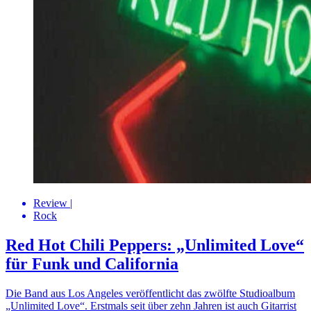
Review
|
Rock
Red Hot Chili Peppers: „Unlimited Love“
für Funk und California
Die Band aus Los Angeles veröffentlicht das zwölfte Studioalbum
„Unlimited Love“. Erstmals seit über zehn Jahren ist auch Gitarrist