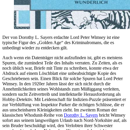
Der von Dorothy L. Sayers erdachte Lord Peter Wimsey ist eine
typische Figur des „Golden Age“ des Kriminalromans, die es
unbedingt wieder zu entdecken gilt.
Auch wenn ein Datenträger nicht aufzufinden ist, gibt es meistens
Spuren, die zumindest Teile des Inhalts verraten. Zu Zeiten, als es
noch üblich war, Briefe mit Tinte zu schreiben, konnte etwa der
Abdruck auf einem Löschblatt eine unbeabsichtigte Kopie des
Geschriebenen sein. Einen Blick für solche Spuren hat Lord Peter
Wimsey. In den 1920er Jahren lässt der sich nicht durch die
Annehmlichkeiten seines Wohlstands zum Müßiggang verleiten,
sondern sucht Zeitvertreib und intellektuelle Herausforderung als
Hobby-Detektiv. Mit Leidenschaft für Indizien-Puzzle präsentiert er
zur Verblüffung von Inspektor Parker die richtigen Schlüsse, die er
aus unscheinbaren Kleinigkeiten zieht. Im zweitem Roman der
klassischen Whodunit-Reihe von
Dorothy L. Sayers
bricht Wimsey
sofort aus seinem langweiligen Urlaub nach Nord-Yorkshire auf, als
sein Bruder beschuldigt wird, den Verlobten ihrer Schwester