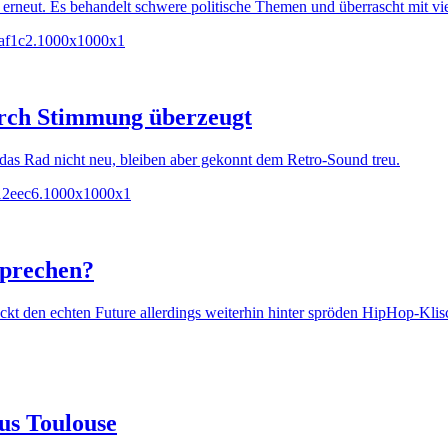
erneut. Es behandelt schwere politische Themen und überrascht mit vie
urch Stimmung überzeugt
 das Rad nicht neu, bleiben aber gekonnt dem Retro-Sound treu.
sprechen?
kt den echten Future allerdings weiterhin hinter spröden HipHop-Klis
aus Toulouse