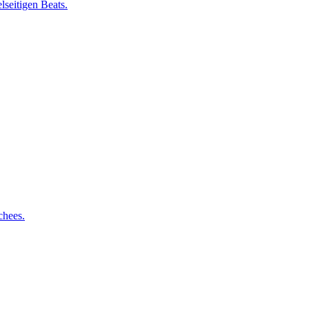
lseitigen Beats.
chees.