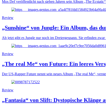
Mos Def veröffentlicht nach sieben Jahren sein Album „The Ecstatic“ 
Review
„Sunshine“ von Jungle: Ein Album, das d
Ab jetzt gibt es Jungle nur noch im Dreiergespann. Sie erfinden zwar
Review
„The real Me“ von Future: Ein leeres Ver
Der US-Rapper Future nennt sein neues Album „The real Me“, verstec
Review
„Fantasia“ von Slift: Dystopische Klänge 