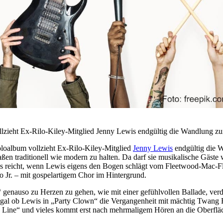
ollzieht Ex-Rilo-Kiley-Mitglied Jenny Lewis endgültig die Wandlung 
Soloalbum vollzieht Ex-Rilo-Kiley-Mitglied
Jenny Lewis
endgültig die 
aßen traditionell wie modern zu halten. Da darf sie musikalische Gäste
Es reicht, wenn Lewis eigens den Bogen schlägt vom Fleetwood-Mac-Fl
 Jr. – mit gospelartigem Chor im Hintergrund.
genauso zu Herzen zu gehen, wie mit einer gefühlvollen Ballade, verda
gal ob Lewis in „Party Clown“ die Vergangenheit mit mächtig Twang Re
he Line“ und vieles kommt erst nach mehrmaligem Hören an die Oberfl