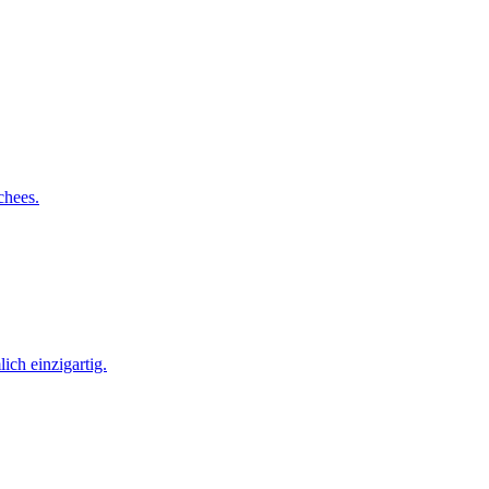
chees.
ich einzigartig.