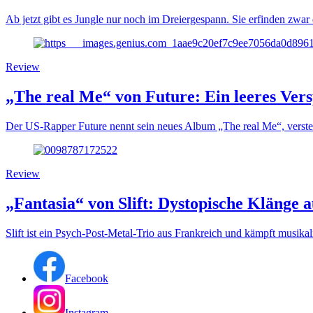
Ab jetzt gibt es Jungle nur noch im Dreiergespann. Sie erfinden zwar
Review
„The real Me“ von Future: Ein leeres Ver
Der US-Rapper Future nennt sein neues Album „The real Me“, verstec
Review
„Fantasia“ von Slift: Dystopische Klänge 
Slift ist ein Psych-Post-Metal-Trio aus Frankreich und kämpft musikali
Facebook
Instagram