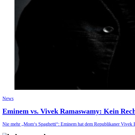
News
Eminem vs. Vivek Ramaswamy: Kein Recht
Nie mehr „Mom‘s Spaghetti“: Eminem hat dem Republikaner Vivek 