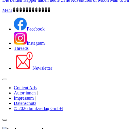
Die beiden Rapper haben heute „The Adventures of Moon Man & Slim S
Mehr
Facebook
Instagram
Threads
Newsletter
Content Ads
|
Autor:innen
|
Impressum
|
Datenschutz
|
© 2026 bunkverlag GmbH