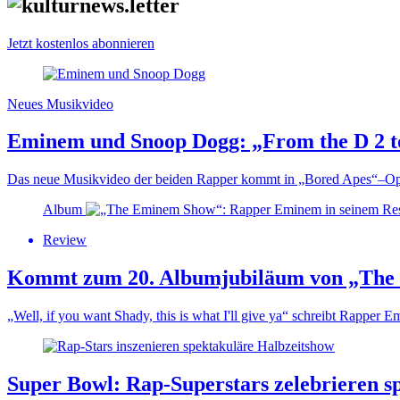
Jetzt kostenlos abonnieren
Neues Musikvideo
Eminem und Snoop Dogg: „From the D 2 to
Das neue Musikvideo der beiden Rapper kommt in „Bored Apes“–Opti
Album
Review
Kommt zum 20. Albumjubiläum von „The 
„Well, if you want Shady, this is what I'll give ya“ schreibt Rapper
Super Bowl: Rap-Superstars zelebrieren s