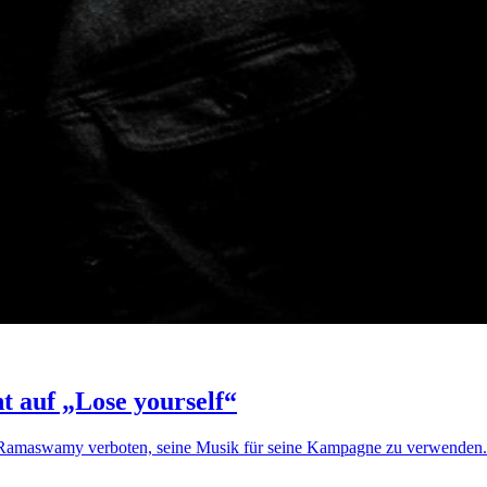
 auf „Lose yourself“
Ramaswamy verboten, seine Musik für seine Kampagne zu verwenden.